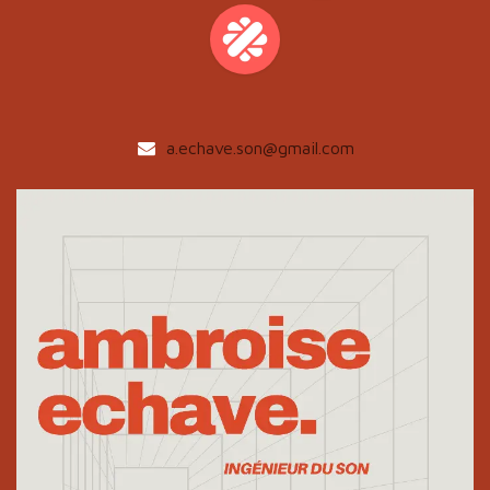
a.echave.son@gmail.com