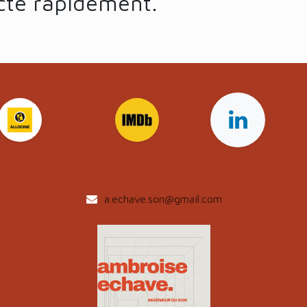
cte rapidement.
a.echave.son@gmail.com