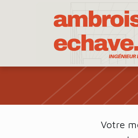
Se rendre au contenu
Votre m